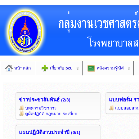
หน้าหลัก
เกี่ยวกับ pcu
คลังความรู้KM
ข่าวประชาสัมพันธ์
แบบฟอร์ม ร
(2/3)
บทความวิชาการ
แบบสอบสว
คู่มือปฏิบัติ กฎหมาย ระเบียบ
แผนปฏิบัติงานประจำปี
(0/1)