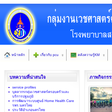
หน้าหลัก
เกี่ยวกับ pcu
คลังความรู้KM
บทความที่น่าสนใจ
ภาพกิจกรร
service profiles
บุคลากรกลุ่มเวชศาสตร์ครอบครัวและ
บริการปฐมภูมิ
การพัฒนาระบบศูนย์ Home Health Care
รพร.นครไทย
ประวัติอำเภอนครไทย