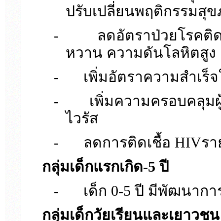
ปรับเปลี่ยนพฤติกรรมสุข
-
ลดอัตราป่วยโรคติดต
หวาน ความดันโลหิตสูง 
-
เพิ่มอัตราความสำเร็
-
เพิ่มความครอบคลุมผู้
ไวรัส
-
ลดการติดเชื้อ HIVรา
กลุ่มเด็กแรกเกิด-
5 ปี
-
เด็ก 0-5 ปี มีพัฒนากา
กลุ่มเด็กวัยเรียนและเยาวชน